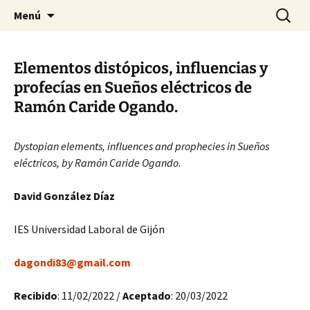
Saltar
Buscar:
Distopía y Sociedad: Revista
Menú
al
de Estudios Culturales
contenido
Elementos distópicos, influencias y
profecías en Sueños eléctricos de
Ramón Caride Ogando.
Dystopian elements, influences and prophecies in Sueños
eléctricos, by Ramón Caride Ogando.
David González Díaz
IES Universidad Laboral de Gijón
dagondi83@gmail.com
Recibido
: 11/02/2022 /
Aceptado
: 20/03/2022