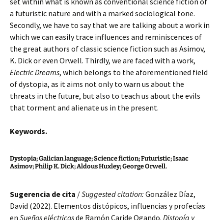
set within what is known as conventional science fiction of
a futuristic nature and with a marked sociological tone.
Secondly, we have to say that we are talking about a work in
which we can easily trace influences and reminiscences of
the great authors of classic science fiction such as Asimov,
K. Dick or even Orwell. Thirdly, we are faced with a work,
Electric
Dreams
, which belongs to the aforementioned field
of dystopia, as it aims not only to warn us about the
threats in the future, but also to teach us about the evils
that torment and alienate us in the present.
Keywords.
Dystopia; Galician language; Science fiction; Futuristic; Isaac
Asimov; Philip K. Dick; Aldous Huxley; George Orwell.
Sugerencia de cita
/
Suggested citation:
González Díaz,
David (2022). Elementos distópicos, influencias y profecías
en
Sueños eléctricos
de Ramón Caride Ogando.
Distopía y