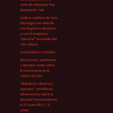
serie de televisión The
Handmaid’s Tale.
Análisis estético de Antz
(Hormigaz) en relación
con el género distópico
y con el imaginario
“inmortal” heredado del
cine clásico.
La eticidad en I Zombie.
Destrucción, patrimonio
y distopía: notas sobre
la iconoclastia en la
ciencia ficción.
“Diabólicos cilindros y
aparatos”: proféticas
advertencias sobre la
distopía transhumana en
H. P. Lovecraft y C. S.
Lewis.